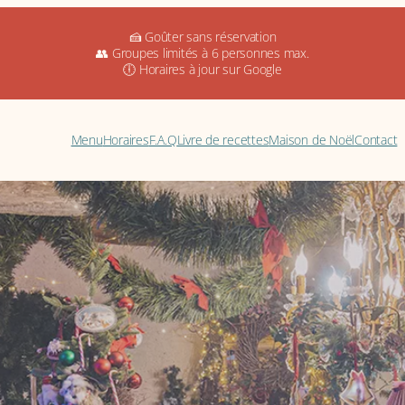
🍰 Goûter sans réservation
👥 Groupes limités à 6 personnes max.
🕕 Horaires à jour sur Google
Menu
Horaires
F.A.Q
Livre de recettes
Maison de Noël
Contact