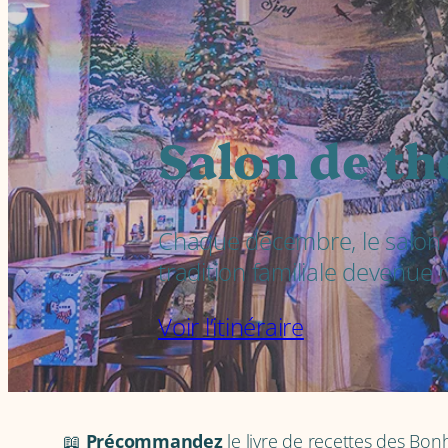
Salon de th
Chaque décembre, le salon d
tradition familiale devenue
Voir l’itinéraire
📖
Précommandez
le livre de recettes des Bon