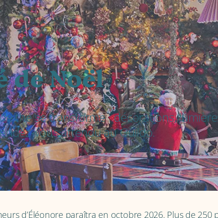
é de Noël
e thé se transforme : décorations, lumières
 rendez-vous attendu au Guildo.
heurs d’Éléonore paraîtra en octobre 2026. Plus de 250 pa