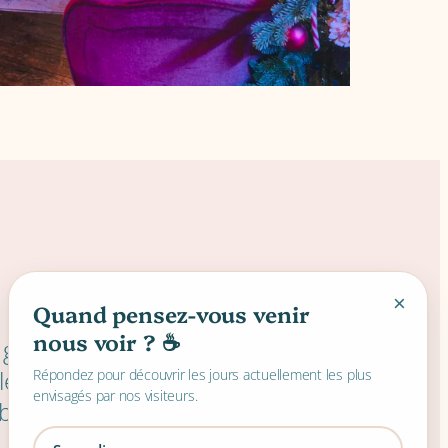
×
Quand pensez-vous venir
nous voir ? ☕
 guirlandes réchauffent chaque
les, les conversations se posent
Répondez pour découvrir les jours actuellement les plus
envisagés par nos visiteurs.
 bouchée à la fois.