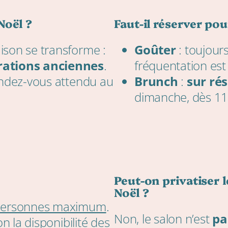
Noël ?
Faut-il réserver po
ison se transforme :
Goûter
: toujour
orations anciennes
.
fréquentation es
endez-vous attendu au
Brunch
:
sur ré
dimanche, dès 11
Peut-on privatiser 
Noël ?
personnes maximum
.
Non, le salon n’est
pa
n la disponibilité des